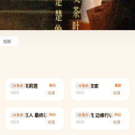
短剧
葬送的芙莉莲
⭐ 9.4
间谍过家家
⭐ 9.0
奇幻
喜剧
2023
2022
动漫
动漫
进击的巨人 最终季
⭐ 9.4
赛博朋克 边缘行者
⭐ 9.1
科幻
科幻
2023
2022
动漫
动漫