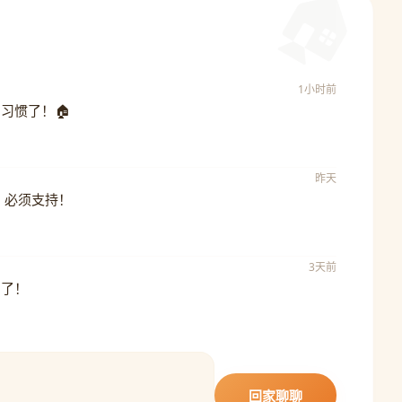
1小时前
习惯了！🏠
昨天
，必须支持！
3天前
爱了！
回家聊聊