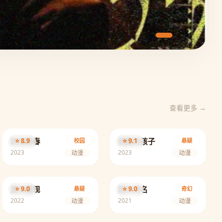
▶ 立即观看
查看更多 →
跃动青春
⭐ 8.9
我推的孩子
⭐ 9.1
校园
悬疑
2023
2023
动漫
动漫
夏日重现
⭐ 9.0
国王排名
⭐ 9.0
悬疑
奇幻
2022
2021
动漫
动漫