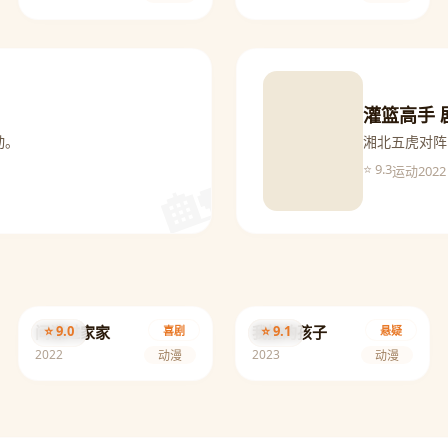
灌篮高手 
动。
湘北五虎对阵
⭐ 9.3
2022
运动
间谍过家家
⭐ 9.0
我推的孩子
⭐ 9.1
喜剧
悬疑
2022
2023
动漫
动漫