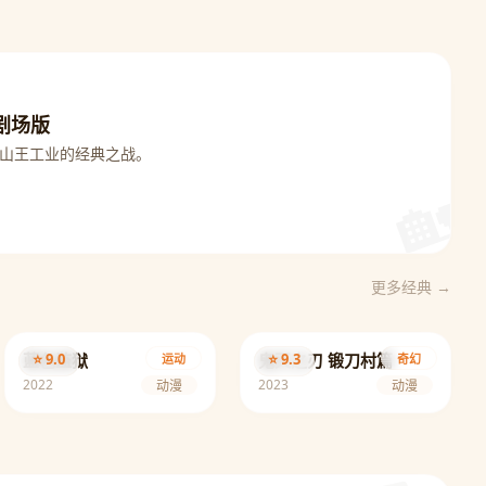
剧场版
山王工业的经典之战。
更多经典 →
蓝色监狱
⭐ 9.0
鬼灭之刃 锻刀村篇
⭐ 9.3
运动
奇幻
2022
2023
动漫
动漫