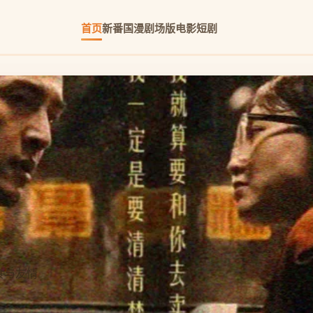
首页
新番
国漫
剧场版
电影
短剧