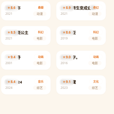
漂流少年
⭐ 8.6
⭐ 8.9
关于我转生变成史莱姆这档事
悬疑
奇幻
2021
2021
动漫
动漫
龙与雀斑公主
⭐ 8.5
普罗米亚
⭐ 8.6
科幻
科幻
2021
2019
电影
电影
千与千寻
⭐ 9.4
你的名字。
⭐ 9.0
动画
动画
2001
2016
电影
电影
歌手2024
⭐ 8.4
国家宝藏
⭐ 9.1
音乐
文化
2024
2023
综艺
综艺