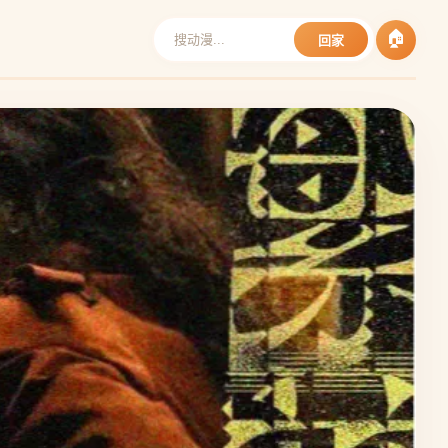
🏠
回家
⚡ 热血番
咒术回战 第二季
五条悟与夏油杰的高专时代，咒术界的暗流涌动
师的诞生。