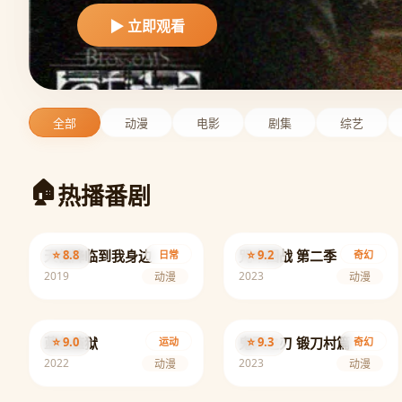
全部
动漫
电影
剧集
综艺
热播番剧
天使降临到我身边
⭐ 8.8
咒术回战 第二季
⭐ 9.2
日常
奇幻
2019
2023
动漫
动漫
蓝色监狱
⭐ 9.0
鬼灭之刃 锻刀村篇
⭐ 9.3
运动
奇幻
2022
2023
动漫
动漫