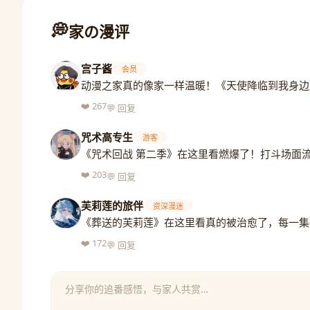
家の漫评
宫子酱
会员
动漫之家真的像家一样温暖！《天使降临到我身边
❤️ 267
💬 回复
咒术高专生
游客
《咒术回战 第二季》在这里看燃爆了！打斗场面
❤️ 203
💬 回复
芙莉莲的旅伴
资深漫迷
《葬送的芙莉莲》在这里看真的被治愈了，每一集
❤️ 172
💬 回复