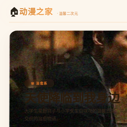
🏠
动漫之家
· 温馨二次元
身边
馨日常，美食与友情