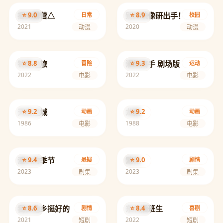
摇曳露营△
⭐ 9.0
别对映像研出手！
⭐ 8.9
日常
校园
2021
2020
动漫
动漫
铃芽之旅
⭐ 8.8
灌篮高手 剧场版
⭐ 9.3
冒险
运动
2022
2022
电影
电影
天空之城
⭐ 9.2
龙猫
⭐ 9.2
动画
动画
1986
1988
电影
电影
漫长的季节
⭐ 9.4
繁花
⭐ 9.0
悬疑
剧情
2023
2023
剧集
剧集
我在他乡挺好的
⭐ 8.6
东北插班生
⭐ 8.4
剧情
喜剧
2021
2022
短剧
短剧