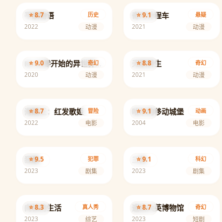
平家物语
⭐ 8.7
奇巧计程车
⭐ 9.1
历史
悬疑
2022
2021
动漫
动漫
⭐ 9.0
Re:从零开始的异世界生活
无职转生
⭐ 8.8
奇幻
奇幻
2020
2021
动漫
动漫
海贼王：红发歌姬
⭐ 8.7
哈尔的移动城堡
⭐ 9.1
冒险
动画
2022
2004
电影
电影
狂飙
⭐ 9.5
三体
⭐ 9.1
犯罪
科幻
2023
2023
剧集
剧集
向往的生活
⭐ 8.3
逃出大英博物馆
⭐ 8.7
真人秀
奇幻
2023
2023
综艺
短剧